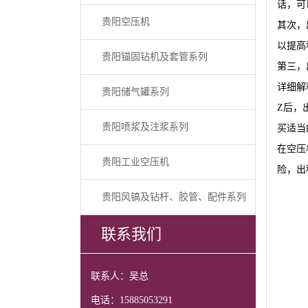
话，可
贵阳空压机
其次，
以提高
贵阳锚固钻机及套管系列
第三，
详细解
贵阳储气罐系列
Z后，
贵阳喷浆及注浆系列
买适当
在空压
贵阳工业空压机
险，出
贵阳风镐及钻杆、胶管、配件系列
联系我们
联系人：吴总
电话：15885053291