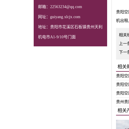
邮箱：22563234@qq.com
贵阳空
网址：guiyang.xlcjx.com
机出租
地址：贵阳市花溪区石板镇贵州天利
相关
机电市A1-9/10号门面
上一
下一
相关
贵阳空
贵阳空
贵阳空
贵州贵
相关