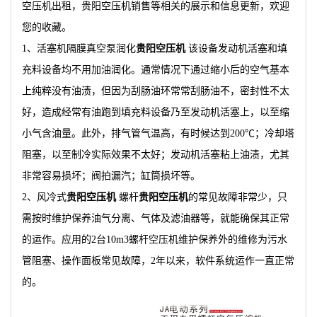
空压机出租，贵阳空压机销售等相关的展示和信息更新，欢迎
您的收藏。
1、活塞机隔膜真空泵润化
贵阳空压机
该设备发动机活塞和填
充料设备均不用加油润化。通常情况下通过缩小后的空气基本
上纯粹没有油渍，但因为刮肠油环常常刮肠油不，密封性不太
好，造成经常有油跑到填充料设备乃至发动机活塞上，以至缩
小气含油量。此外，排气管气温高，有时候达到200℃；冷却塔
阻塞，以至制冷实际效果不太好；发动机活塞粘上油渍，尤其
非常容易损坏；阀拍漏汽；缸筒损坏等。
2、风冷式
贵阳空压机
螺杆
贵阳空压机
的常见故障非常少，只
需按时维护保养油气分离、气体及滤油器等，就能确保其正常
的运作。应用的2台10m3螺杆空压机维护保养外的维修为污水
管阻塞、操作面板常见故障，2年以来，软件系统运作一直正常
的。